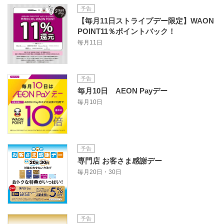
予告
【毎月11日ストライプデー限定】WAON
POINT11％ポイントバック！
毎月11日
予告
毎月10日 AEON Payデー
毎月10日
予告
専門店 お客さま感謝デー
毎月20日・30日
予告