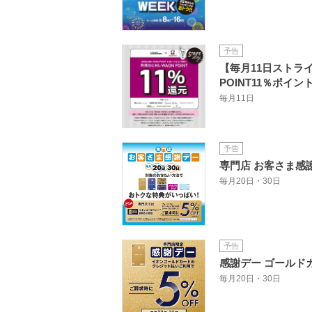
予告
【毎月11日ストラ
POINT11％ポイ
毎月11日
予告
専門店 お客さま感
毎月20日・30日
予告
感謝デー ゴールドカ
毎月20日・30日