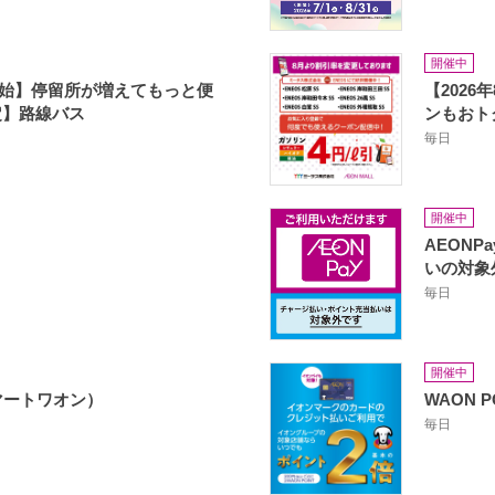
開催中
行開始】停留所が増えてもっと便
【202
定】路線バス
ンもおト
毎日
開催中
AEON
いの対象
毎日
開催中
スマートワオン）
WAON 
毎日