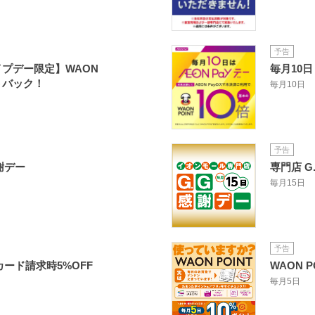
予告
イプデー限定】WAON
毎月10日
ントバック！
毎月10日
予告
謝デー
専門店 G
毎月15日
予告
ード請求時5%OFF
WAON 
毎月5日