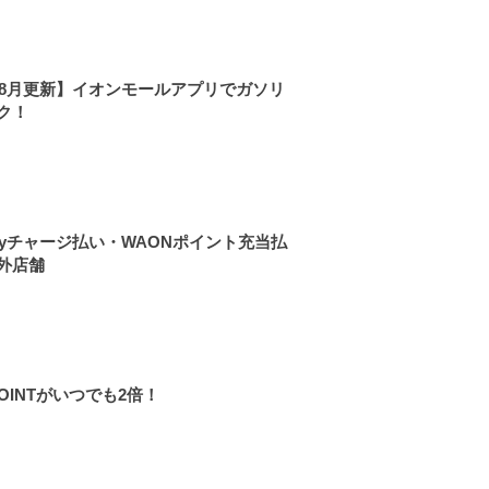
6年8月更新】イオンモールアプリでガソリ
ク！
Payチャージ払い・WAONポイント充当払
外店舗
POINTがいつでも2倍！