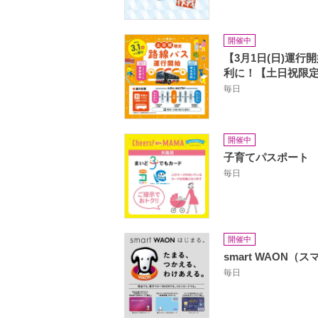
開催中
【3月1日(日)運
利に！【土日祝限
毎日
開催中
子育てパスポート
毎日
開催中
smart WAON（
毎日