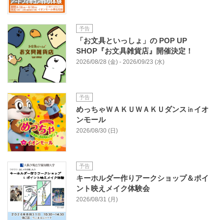
予告
「お文具といっしょ」の POP UP
SHOP『お文具雑貨店』開催決定！
2026/08/28 (金) - 2026/09/23 (水)
予告
めっちゃＷＡＫＵＷＡＫＵダンス㏌イオ
ンモール
2026/08/30 (日)
予告
キーホルダー作りアークショップ＆ポイ
ント映えメイク体験会
2026/08/31 (月)