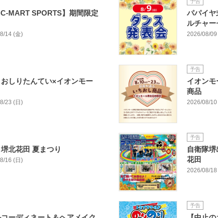
予告
BC-MART SPORTS】期間限定
パパイヤ
ルチャー
08/14 (金)
2026/08/09
予告
おしりたんてい×イオンモー
イオンモ
商品
08/23 (日)
2026/08/10 
予告
堺北花田 夏まつり
自衛隊堺
花田
08/16 (日)
2026/08/18
予告
ルコーディネート＆ヘアメイク
【中止の