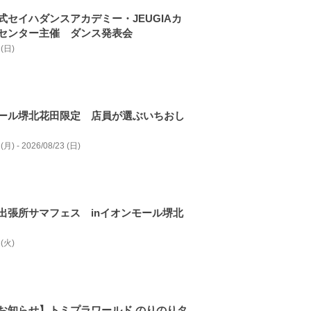
式セイハダンスアカデミー・JEUGIAカ
センター主催 ダンス発表会
 (日)
ール堺北花田限定 店員が選ぶいちおし
(月) - 2026/08/23 (日)
出張所サマフェス inイオンモール堺北
 (火)
お知らせ】トミプラワールド のりのりタ