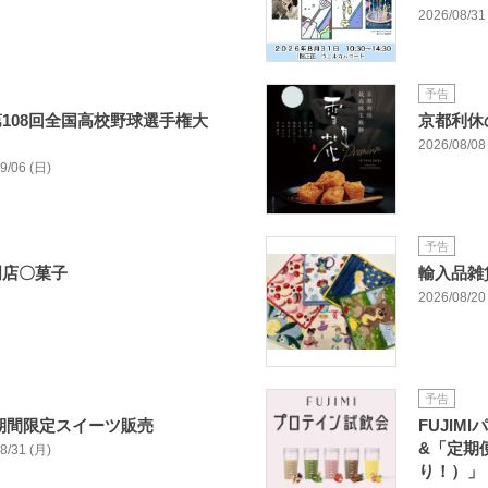
2026/08/31
予告
108回全国高校野球選手権大
京都利休
2026/08/08 
09/06 (日)
予告
門店〇菓子
輸入品雑
2026/08/20 
予告
期間限定スイーツ販売
FUJI
&「定期
08/31 (月)
り！）」