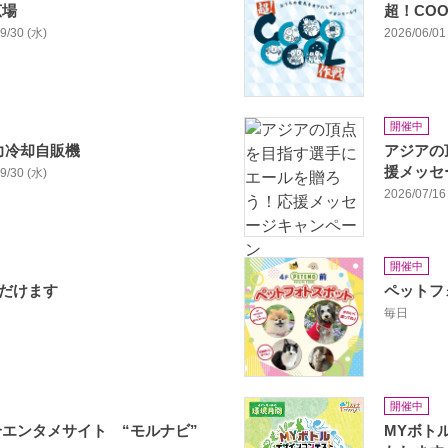
広場
超！COO
09/30 (水)
2026/06/01 
開催中
強力冷却自販機
アジアの
援メッセ
09/30 (水)
2026/07/16 
開催中
ただけます
ペットフ
毎日
開催中
エンタメサイト “モルナビ”
MYボト