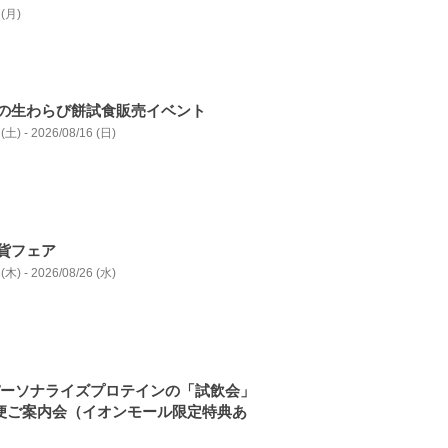
 (月)
の生わらび餅試食販売イベント
(土) - 2026/08/16 (日)
貨フェア
(木) - 2026/08/26 (水)
MIパーソナライズプロテインの「試飲会」
便ご案内会（イオンモール限定特典あ