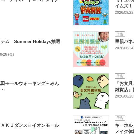
イムズ！！
2026/08/22 
予告
 Summer Holidays抽選
里親パネ
2026/08/24 
08/28 (金)
予告
花田モールウォーキング～みん
「お文具と
★～
雑貨店』
2026/08/28 
予告
ＷＡＫＵダンス㏌イオンモール
キーホル
メイク体