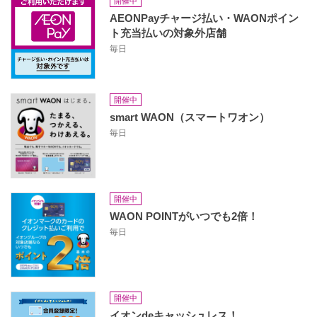
開催中
AEONPayチャージ払い・WAONポイン
ト充当払いの対象外店舗
毎日
開催中
smart WAON（スマートワオン）
毎日
開催中
WAON POINTがいつでも2倍！
毎日
開催中
イオンdeキャッシュレス！