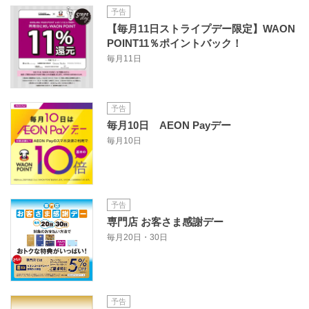
予告
【毎月11日ストライプデー限定】WAON
POINT11％ポイントバック！
毎月11日
予告
毎月10日 AEON Payデー
毎月10日
予告
専門店 お客さま感謝デー
毎月20日・30日
予告