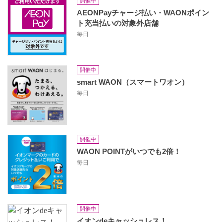
開催中
AEONPayチャージ払い・WAONポイン
ト充当払いの対象外店舗
毎日
開催中
smart WAON（スマートワオン）
毎日
開催中
WAON POINTがいつでも2倍！
毎日
開催中
イオンdeキャッシュレス！